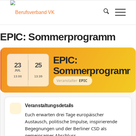
EPIC: Sommerprogramm
EPIC:
23
25
Sommerprogramm
JUL
13:00
13:39
Veranstalter
EPIC
Veranstaltungsdetails
Euch erwarten drei Tage europäischer
Austausch, politische
Impulse, inspirierende
Begegnungen und der Berliner CSD
als
gemeinsamer Abschluss.