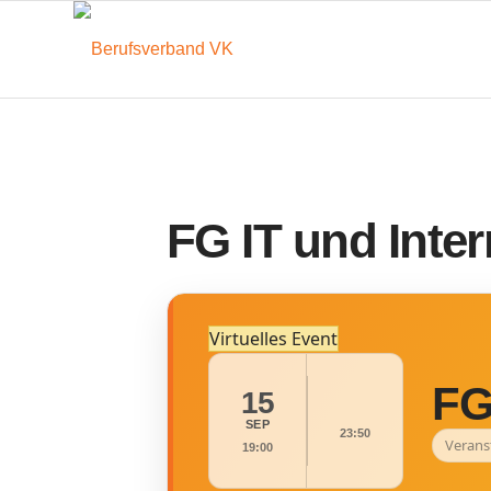
FG IT und Inter
Virtuelles Event
FG
15
SEP
23:50
Verans
19:00