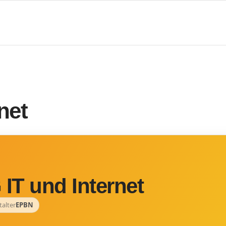
net
 IT und Internet
talter
EPBN