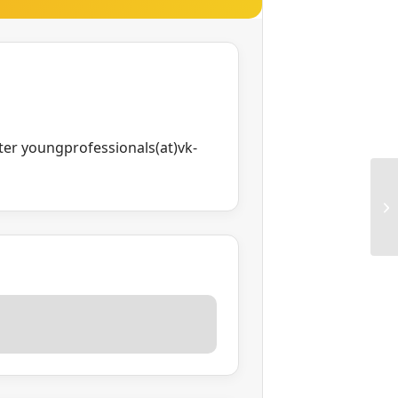
er youngprofessionals(at)vk-
RG
Ge
St