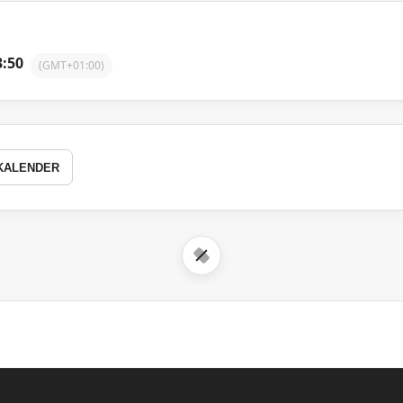
3:50
(GMT+01:00)
KALENDER