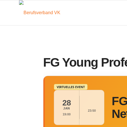
FG Young Profe
VIRTUELLES EVENT
FG
28
JAN
Ne
23:50
19:00