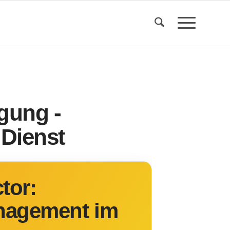
agung -
 Dienst
tor:
anagement im