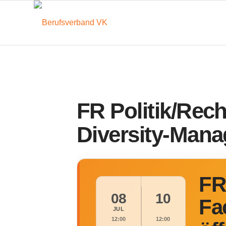
FR Politik/Rech
Diversity-Mana
FR
08
10
Fa
JUL
12:00
12:00