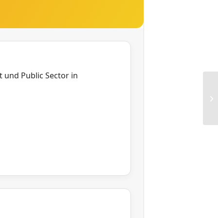
 und Public Sector in
FG
Ne
RG