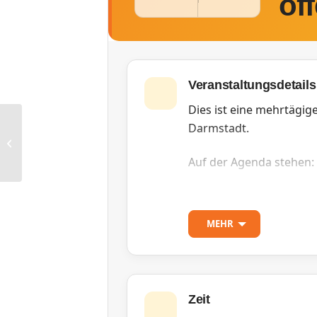
öf
Veranstaltungsdetails
Dies ist eine mehrtägig
Darmstadt.
RG Freiburg: Jour Fixe
Auf der Agenda stehen:
Einrichtung eines Di
Diskussion zum aktue
MEHR
Entwicklung Position
Die Veranstaltung ist of
Zeit
Eine Anmeldung erfolgt 