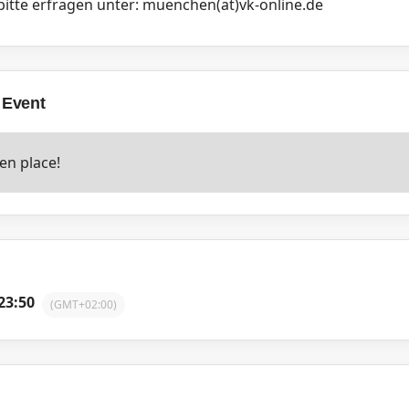
itte erfragen unter: muenchen(at)vk-online.de
 Event
en place!
23:50
(GMT+02:00)