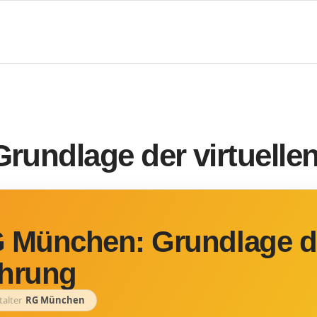
undlage der virtuelle
 München: Grundlage der
hrung
talter
RG München