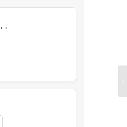
ein.
RG