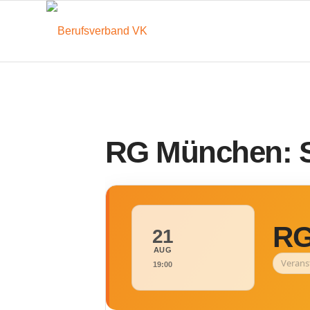
RG München: 
RG
21
AUG
Verans
19:00