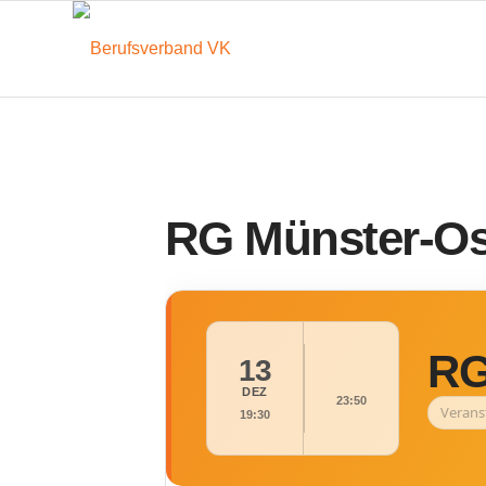
RG Münster-Os
RG
13
DEZ
23:50
Verans
19:30