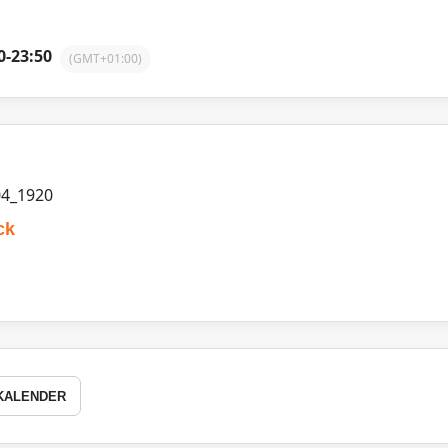
0
-
23:50
(GMT+01:00)
ck
KALENDER