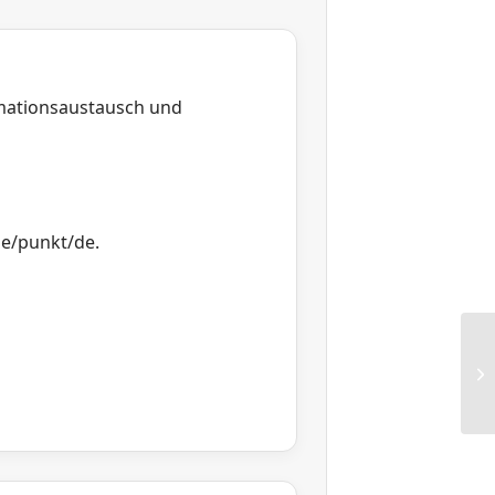
rmationsaustausch und
ne/punkt/de.
RG
Re