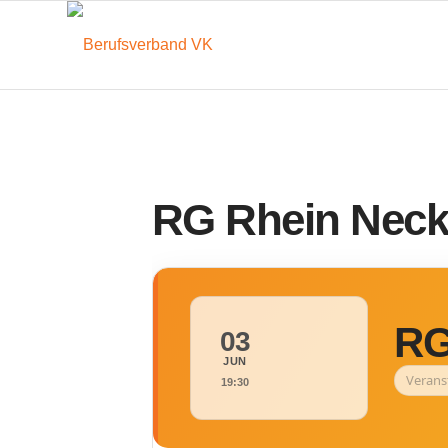
RG Rhein Necka
RG
03
JUN
Verans
19:30