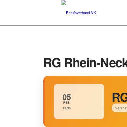
RG Rhein-Necka
RG
05
FEB
Veranst
19:30