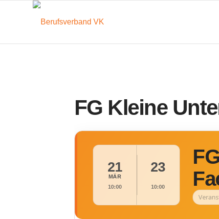
FG Kleine Unt
FG
21
23
Fa
MÄR
10:00
10:00
Verans