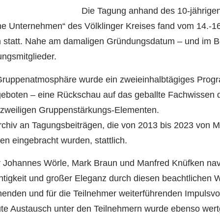
Die Tagung anhand des 10-jährige
e Unternehmen“ des Völklinger Kreises fand vom 14.-16
 statt. Nahe am damaligen Gründungsdatum – und im Bei
ngsmitglieder.
r Gruppenatmosphäre wurde ein zweieinhalbtägiges Prog
eboten – eine Rückschau auf das geballte Fachwissen d
rzweiligen Gruppenstärkungs-Elementen.
Archiv an Tagungsbeiträgen, die von 2013 bis 2023 von M
en eingebracht wurden, stattlich.
r Johannes Wörle, Mark Braun und Manfred Knüfken navi
htigkeit und großer Eleganz durch diesen beachtlichen 
enden und für die Teilnehmer weiterführenden Impulsvo
ute Austausch unter den Teilnehmern wurde ebenso wert