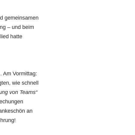
und gemeinsamen
ung – und beim
lied hatte
. Am Vormittag:
ten, wie schnell
ung von Teams“
prechungen
Dankeschön an
ührung!