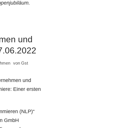
ppenjubiläum.
hmen und
27.06.2022
ehmen
von
Gst
ternehmen und
iere: Einer ersten
mmieren (NLP)“
orm GmbH