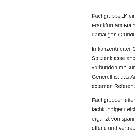
Fachgruppe „Klein
Frankfurt am Main
damaligen Gründu
In konzentrierte
Spitzenklasse ang
verbunden mit ku
Generell ist das 
externen Referent
Fachgruppenleite
fachkundiger Leic
ergänzt von spann
offene und vertra