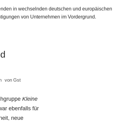
enenden in wechselnden deutschen und europäischen
chtigungen von Unternehmen im Vordergrund.
nd
n
von
Gst
achgruppe
Kleine
war ebenfalls für
heit, neue