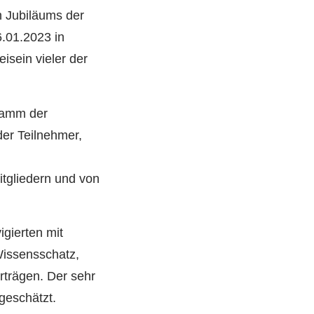
n Jubiläums der
.01.2023 in
sein vieler der
ramm der
er Teilnehmer,
itgliedern und von
gierten mit
Wissensschatz,
rträgen. Der sehr
geschätzt.