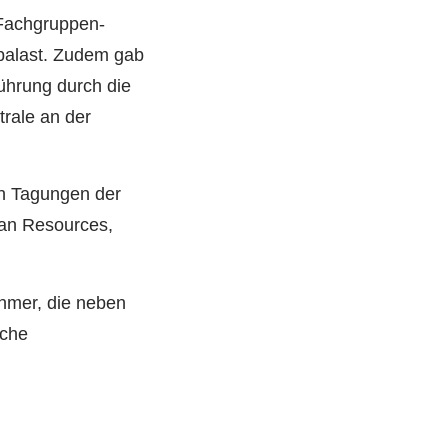
Fachgruppen-
rpalast. Zudem gab
Führung durch die
rale an der
en Tagungen der
an Resources,
ehmer, die neben
iche