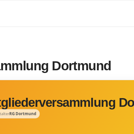
sammlung Dortmund
tgliederversammlung D
talter
RG Dortmund