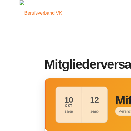
Mitgliederver
Mi
10
12
OKT
Verans
14:00
14:00