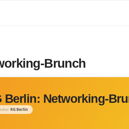
tworking-Brunch
 Berlin: Networking-Br
talter
RG Berlin