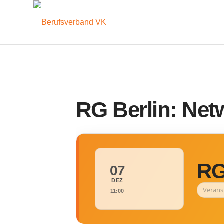
RG Berlin: Ne
RG
07
DEZ
Verans
11:00