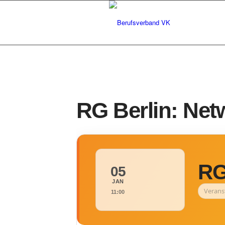
RG Berlin: Ne
RG
05
JAN
Verans
11:00