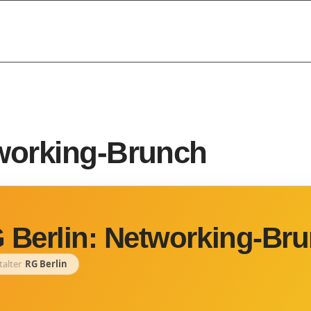
tworking-Brunch
 Berlin: Networking-Br
talter
RG Berlin