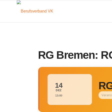
RG Bremen: RG
RG
14
DEZ
Verans
13:00