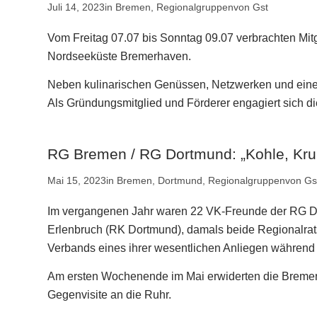
Juli 14, 2023
in
Bremen
,
Regionalgruppen
von
Gst
Vom Freitag 07.07 bis Sonntag 09.07 verbrachten Mi
Nordseeküste Bremerhaven.
Neben kulinarischen Genüssen, Netzwerken und ein
Als Gründungsmitglied und Förderer engagiert sic
RG Bremen / RG Dortmund: „Kohle, Kru
Mai 15, 2023
in
Bremen
,
Dortmund
,
Regionalgruppen
von
Gs
Im vergangenen Jahr waren 22 VK-Freunde der RG Do
Erlenbruch (RK Dortmund), damals beide Regionalrats
Verbands eines ihrer wesentlichen Anliegen während 
Am ersten Wochenende im Mai erwiderten die Brem
Gegenvisite an die Ruhr.