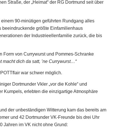
hen Straße, der „Heimat“ der RG Dortmund seit über
 einem 90-minütigen geführten Rundgang alles
s beeindruckende größte Einfamilienhaus
erationen der Industrieellenfamilie zurück, die bis
s in Form von Currywurst und Pommes-Schranke
t macht dich da satt, ’ne Currywurst…“
POTTflair war schwer möglich.
niger Dortmunder Vkler „vor die Kohle“ und
r Kumpels, erlebten die einzigartige Atmosphäre
und der unbeständigen Witterung kam das bereits am
remer und 42 Dortmunder VK-Freunde bis drei Uhr
30 Jahren im VK nicht ohne Grund: