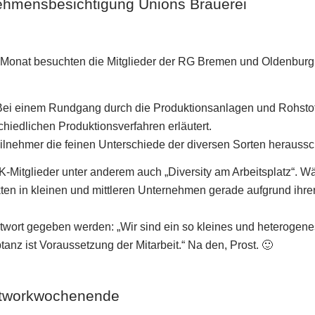
hmensbesichtigung Unions Brauerei
onat besuchten die Mitglieder der RG Bremen und Oldenburg d
 Bei einem Rundgang durch die Produktionsanlagen und Rohstof
hiedlichen Produktionsverfahren erläutert.
eilnehmer die feinen Unterschiede der diversen Sorten heraus
K-Mitglieder unter anderem auch „Diversity am Arbeitsplatz“. W
kten in kleinen und mittleren Unternehmen gerade aufgrund ihre
twort gegeben werden: „Wir sind ein so kleines und heterogenes
nz ist Voraussetzung der Mitarbeit.“ Na den, Prost. 🙂
tworkwochenende