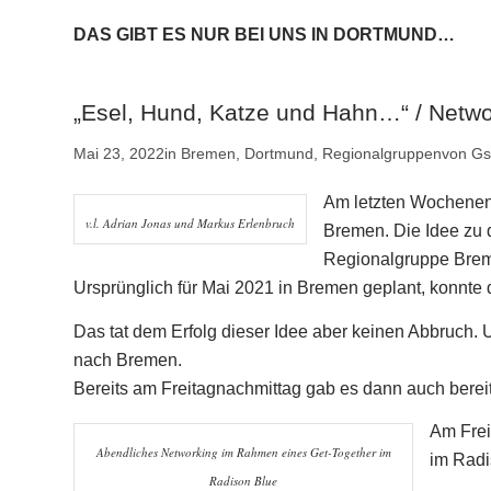
DAS GIBT ES NUR BEI UNS IN DORTMUND…
„Esel, Hund, Katze und Hahn…“ / Net
Mai 23, 2022
in
Bremen
,
Dortmund
,
Regionalgruppen
von
Gs
Am letzten Wochenen
v.l. Adrian Jonas und Markus Erlenbruch
Bremen. Die Idee zu
Regionalgruppe Breme
Ursprünglich für Mai 2021 in Bremen geplant, konnte d
Das tat dem Erfolg dieser Idee aber keinen Abbruch.
nach Bremen.
Bereits am Freitagnachmittag gab es dann auch berei
Am Frei
Abendliches Networking im Rahmen eines Get-Together im
im Radi
Radison Blue