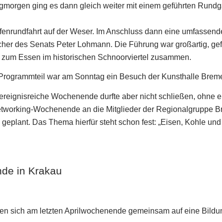
morgen ging es dann gleich weiter mit einem geführten Rund
afenrundfahrt auf der Weser. Im Anschluss dann eine umfassen
her des Senats Peter Lohmann. Die Führung war großartig,
ge
n zum Essen im historischen Schnoorviertel zusammen.
 Programmteil war am Sonntag ein Besuch der Kunsthalle Breme
ereignisreiche Wochenende durfte aber nicht schließen, ohne e
working-Wochenende an die Mitglieder der Regionalgruppe 
geplant. Das Thema hierfür steht schon fest:
„
Eisen, Kohle und
de in Krakau
n sich am letzten Aprilwochenende gemeinsam auf eine Bildung