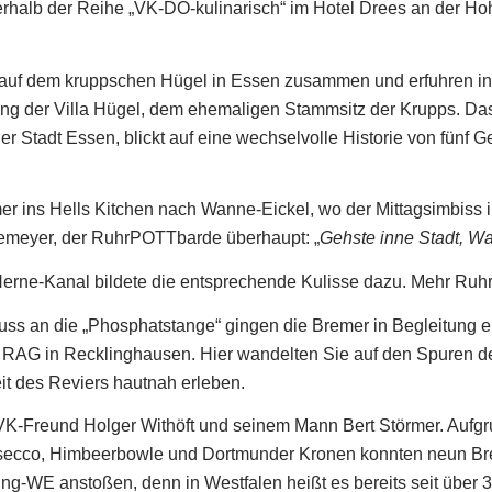
erhalb der Reihe „VK-DO-kulinarisch“ im Hotel Drees an der Ho
auf dem kruppschen Hügel in Essen zusammen und erfuhren in
ng der Villa Hügel, dem ehemaligen Stammsitz der Krupps. Da
 Stadt Essen, blickt auf eine wechselvolle Historie von fünf Gen
er ins Hells Kitchen nach Wanne-Eickel, wo der Mittagsimbis
önemeyer, der RuhrPOTTbarde überhaupt: „
Gehste inne Stadt, Wa
rne-Kanal bildete die entsprechende Kulisse dazu. Mehr Ruhr
uss an die „Phosphatstange“ gingen die Bremer in Begleitung ei
 RAG in Recklinghausen. Hier wandelten Sie auf den Spuren de
t des Reviers hautnah erleben.
VK-Freund Holger Withöft und seinem Mann Bert Störmer. Aufgr
 Prosecco, Himbeerbowle und Dortmunder Kronen konnten neun B
ng-WE anstoßen, denn in Westfalen heißt es bereits seit über 