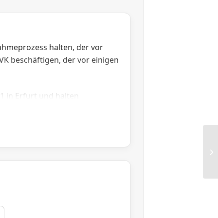
ahmeprozess halten, der vor
VK beschäftigen, der vor einigen
 in Erfurt und halten
ainz stattfand.
her
RG
Ar