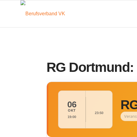
RG Dortmund: 
RG
06
OKT
23:50
Verans
19:00