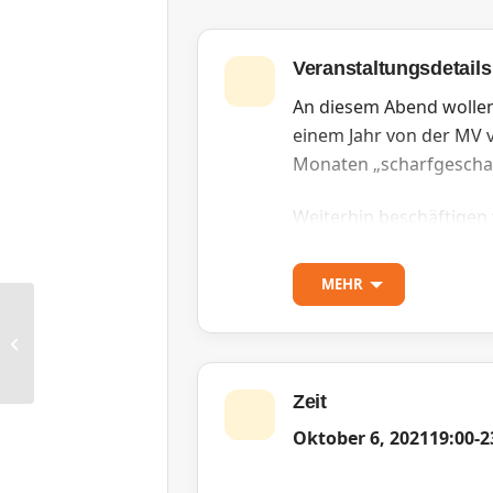
Veranstaltungsdetails
An diesem Abend wollen
einem Jahr von der MV v
Monaten „scharfgeschal
Weiterhin beschäftigen
Rückschau auf die zweit
MEHR
Anwesend sein werden d
RG Dortmund: Geschichte der
Diese Veranstaltung ist
Bergbauhistorie
Zeit
Weitere Informationen 
Oktober 6, 2021
19:00
-
2