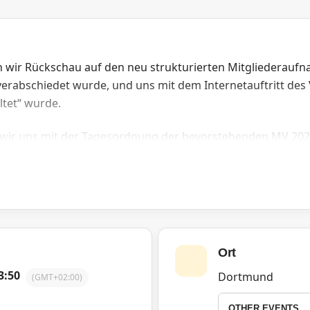
 wir Rückschau auf den neu strukturierten Mitgliederaufn
erabschiedet wurde, und uns mit dem Internetauftritt des 
tet“ wurde.
 wir uns mit der Tagesordnung der bevorstehenden MV 2021
e Regionalratssitzung des Jahres, die Mitte September in M
er Vorsitzende des Vorstands und zwei Regionalratssprec
 für Mitglieder der Regionalgruppe Dortmund.
Ort
unter dortmund(at)vk-online.de.
3:50
Dortmund
(GMT+02:00)
OTHER EVENTS