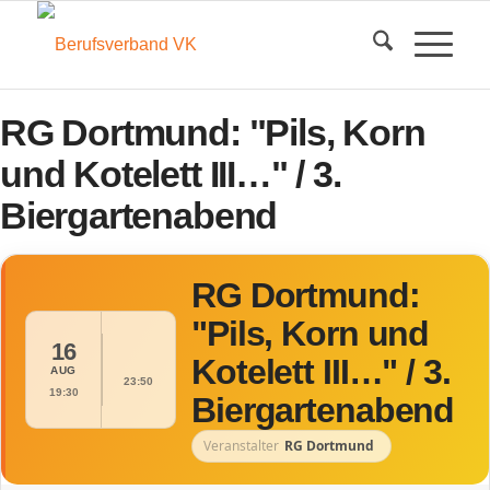
RG Dortmund: "Pils, Korn
und Kotelett III…" / 3.
Biergartenabend
RG Dortmund:
"Pils, Korn und
16
Kotelett III…" / 3.
AUG
23:50
19:30
Biergartenabend
Veranstalter
RG Dortmund