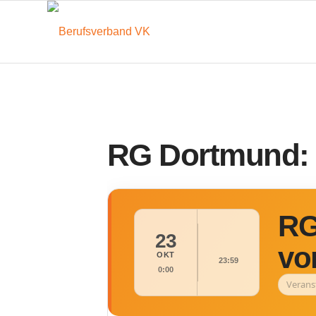
RG Dortmund: R
RG
23
vo
OKT
23:59
0:00
Verans