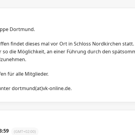
ruppe Dortmund.
fen findet dieses mal vor Ort in Schloss Nordkirchen stat
r so die Möglichkeit, an einer Führung durch den spätsom
ilzunehmen.
en für alle Mitglieder.
nter dortmund(at)vk-online.de.
3:59
(GMT+02:00)