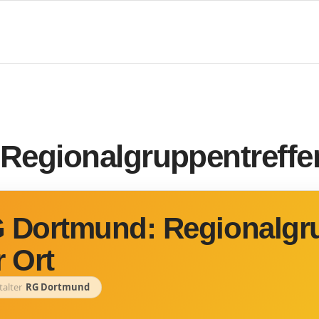
egionalgruppentreffen
 Dortmund: Regionalgru
r Ort
talter
RG Dortmund