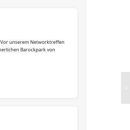
t. Vor unserem Networktreffen
merlichen Barockpark von
RG