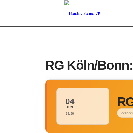
RG Köln/Bonn:
RG
04
JUN
Verans
19:30