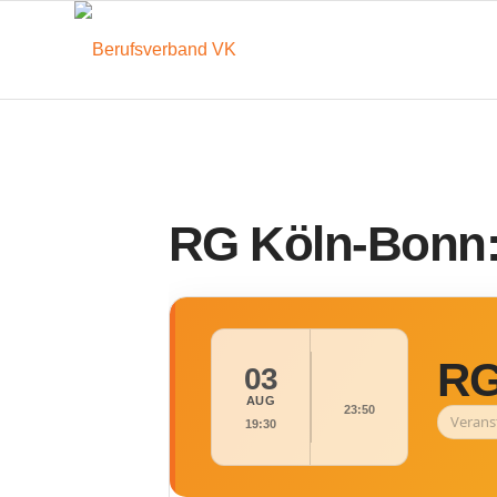
RG Köln-Bonn:
RG
03
AUG
23:50
Verans
19:30