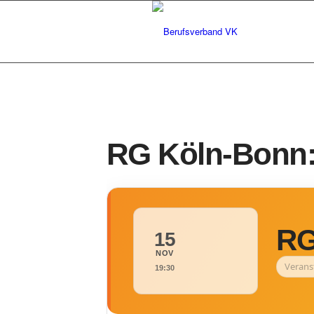
RG Köln-Bonn: 
RG
15
NOV
Verans
19:30