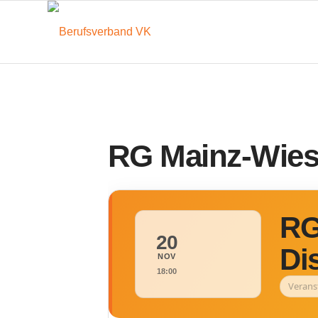
RG Mainz-Wies
RG
20
Di
NOV
18:00
Verans