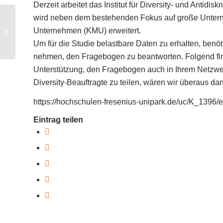
Derzeit arbeitet das Institut für Diversity- und Antid
wird neben dem bestehenden Fokus auf große Unterne
FG Young
Professionals:
Unternehmen (KMU) erweitert.
Bausteine für Vielfalt –
Um für die Studie belastbare Daten zu erhalten, benöt
Fachtagung in Köln
nehmen, den Fragebogen zu beantworten. Folgend find
Unterstützung, den Fragebogen auch in Ihrem Netzwer
Diversity-Beauftragte zu teilen, wären wir überaus da
https://hochschulen-fresenius-unipark.de/uc/K_1396/
Eintrag teilen