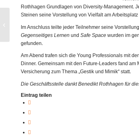
Rothhagen Grundlagen von Diversity-Management. Jede
Steinen seine Vorstellung von Vielfalt am Arbeitsplatz
Future-Leaders-
Wochenende: „Was
Im Anschluss teilte jeder Teilnehmer seine Vorstellun
macht einen Arbeitgeber
Gegenseitiges Lernen
und
Safe Space
wurden im gem
wirklich attr...
gefunden.
Am Abend trafen sich die Young Professionals mit de
Dinner. Gemeinsam mit den Future-Leaders fand am 
Versicherung zum Thema „Gestik und Mimik“ statt.
Die Geschäftsstelle dankt Benedikt Rothhagen für die
Eintrag teilen