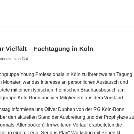
r Vielfalt – Fachtagung in Köln
sionals
von
Gst
hgruppe Young Professionals in Köln zu ihrer zweiten Tagung
en Monaten war das Interesse an persönlichen Austausch und
rtete mit einem typischen rheinischen Brauhausbesuch am
lgruppe Köln-Bonn und vier Mitgliedern aus dem Vorstand.
tag informierte uns Oliver Dubben von der RG Köln-Bonn
über den aktuellen Stand der Ausbreitung und der Prophylaxe z
ormals: Affenpocken). Im weiteren Verlauf erarbeiteten die
mer in einem Lego „Serious Play“-Workshop mit Benedikt