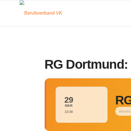
RG Dortmund: 
RG
29
MÄR
Verans
13:30