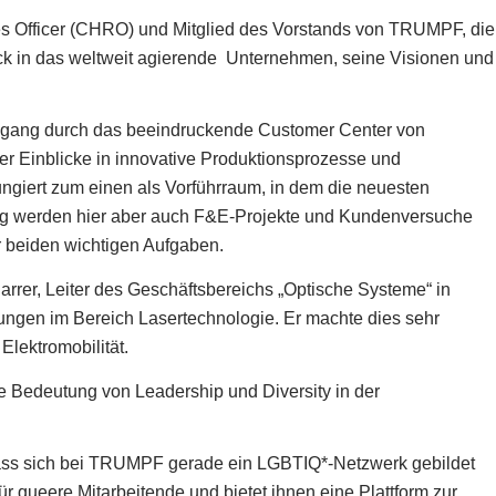
 Officer (CHRO) und Mitglied des Vorstands von TRUMPF, die
ck in das weltweit agierende Unternehmen, seine Visionen und
ndgang durch das beeindruckende Customer Center von
er Einblicke in innovative Produktionsprozesse und
giert zum einen als Vorführraum, in dem die neuesten
tig werden hier aber auch F&E-Projekte und Kundenversuche
er beiden wichtigen Aufgaben.
rrer, Leiter des Geschäftsbereichs „Optische Systeme“ in
ungen im Bereich Lasertechnologie. Er machte dies sehr
Elektromobilität.
e Bedeutung von Leadership und Diversity in der
ass sich bei TRUMPF gerade ein LGBTIQ*-Netzwerk gebildet
ür queere Mitarbeitende und bietet ihnen eine Plattform zur