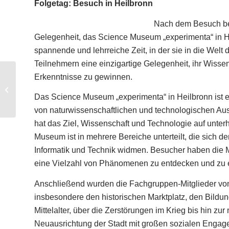
Folgetag: Besuch in Heilbronn
Nach dem Besuch be
Gelegenheit, das Science Museum „experimenta“ in Hei
spannende und lehrreiche Zeit, in der sie in die Welt
Teilnehmern eine einzigartige Gelegenheit, ihr Wisse
Erkenntnisse zu gewinnen.
RG Düsseldorf:
DüsselSalon – die neue
Das Science Museum „experimenta“ in Heilbronn ist e
Veranstaltungsreihe
von naturwissenschaftlichen und technologischen Auss
hat das Ziel, Wissenschaft und Technologie auf unte
Museum ist in mehrere Bereiche unterteilt, die sich
Informatik und Technik widmen. Besucher haben die M
eine Vielzahl von Phänomenen zu entdecken und zu e
Anschließend wurden die Fachgruppen-Mitglieder von 
insbesondere den historischen Marktplatz, den Bildu
Mittelalter, über die Zerstörungen im Krieg bis hin zu
Neuausrichtung der Stadt mit großen sozialen Engagem