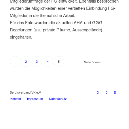
Mitgliederumfrage der FG entwickelt. Ebenfalls besprochen
wurden die Möglichkeiten einer vertieften Einbindung FG-
Mitglieder in die thematische Arbeit.
Für das Foto wurden die aktuellen AHA-und GGG-
Regelungen (u.a. private Räume, Aussengelände)
eingehalten.
1
2
3
4
5
Seite 5 von 5
Berufsverband VK e.V.
Kontakt
Impressum
Datenschutz