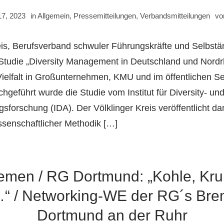
17, 2023
in
Allgemein
,
Pressemitteilungen
,
Verbandsmitteilungen
v
eis, Berufsverband schwuler Führungskräfte und Selbstän
Studie „Diversity Management in Deutschland und Nordr
elfalt in Großunternehmen, KMU und im öffentlichen Se
rchgeführt wurde die Studie vom Institut für Diversity- un
gsforschung (IDA). Der Völklinger Kreis veröffentlicht da
issenschaftlicher Methodik […]
men / RG Dortmund: „Kohle, Kr
“ / Networking-WE der RG´s Br
Dortmund an der Ruhr