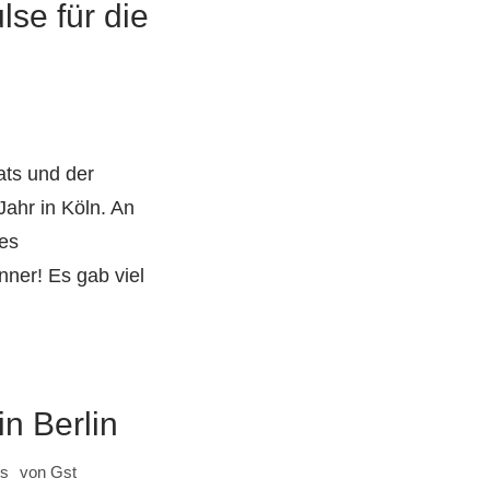
lse für die
ats und der
Jahr in Köln. An
des
er! Es gab viel
n Berlin
ls
von
Gst