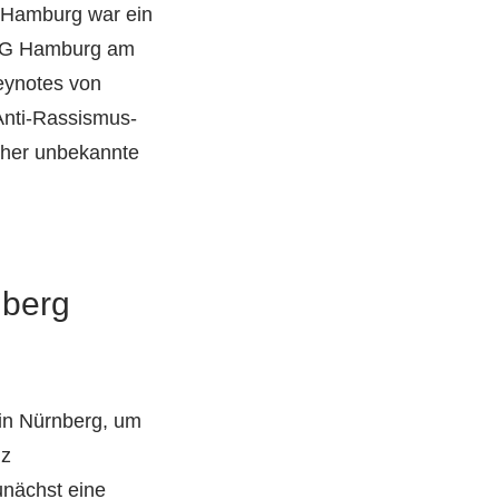
n Hamburg war ein
 RG Hamburg am
eynotes von
Anti-Rassismus-
sher unbekannte
nberg
 in Nürnberg, um
iz
nächst eine