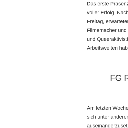
Das erste Präsenz
voller Erfolg. N
Freitag, erwarte
Filmemacher und 
und Queeraktivist
Arbeitswelten hab
FG R
Am letzten Wochen
sich unter andere
auseinanderzuset