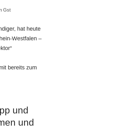
on
Gst
diger, hat heute
hein-Westfalen –
ktor“
d
mit bereits zum
upp und
emen und