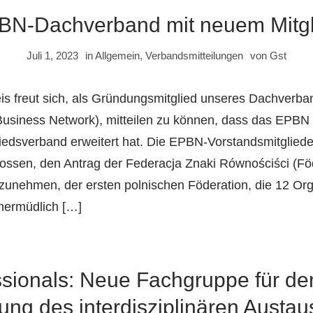
BN-Dachverband mit neuem Mitgl
Juli 1, 2023
in
Allgemein
,
Verbandsmitteilungen
von
Gst
eis freut sich, als Gründungsmitglied unseres Dachver
usiness Network), mitteilen zu können, dass das EPBN
iedsverband erweitert hat. Die EPBN-Vorstandsmitglied
ossen, den Antrag der Federacja Znaki Równościści (Fö
nzunehmen, der ersten polnischen Föderation, die 12 Or
unermüdlich […]
ssionals: Neue Fachgruppe für de
ung des interdisziplinären Austa