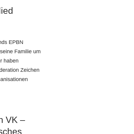
ied
bands EPBN
 seine Familie um
er haben
deration Zeichen
ganisationen
n VK –
usches