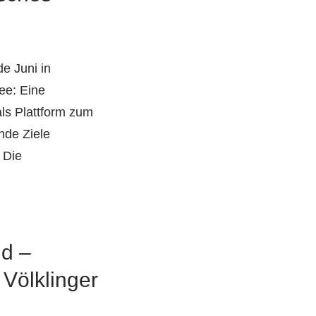
e Juni in
ee: Eine
ls Plattform zum
nde Ziele
 Die
nd –
 Völklinger